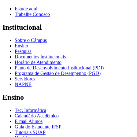
Estude aqui
Trabalhe Conosco
Institucional
Sobre o Câmpus
Ensino
Pesquisa
Documentos Institucionais
Horário de Atendimento
Plano de Desenvolvimento Institucional (PDI)
Programa de Gestão de Desempenho (PGD)
Servidores
NAPNE
Ensino
Tec. Informática
Calendário Acadêmico
E-mail Alunos
Guia do Estudante IFSP
Tutoriais SUAP