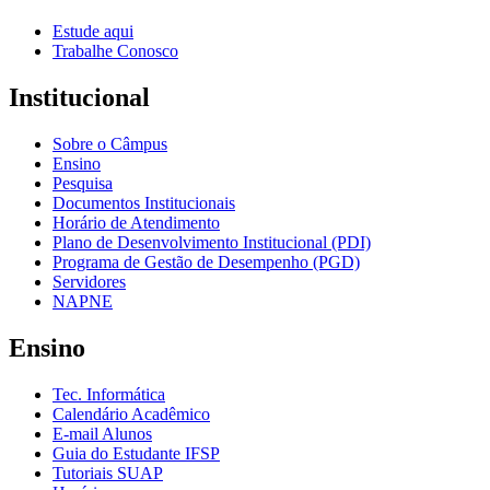
Estude aqui
Trabalhe Conosco
Institucional
Sobre o Câmpus
Ensino
Pesquisa
Documentos Institucionais
Horário de Atendimento
Plano de Desenvolvimento Institucional (PDI)
Programa de Gestão de Desempenho (PGD)
Servidores
NAPNE
Ensino
Tec. Informática
Calendário Acadêmico
E-mail Alunos
Guia do Estudante IFSP
Tutoriais SUAP