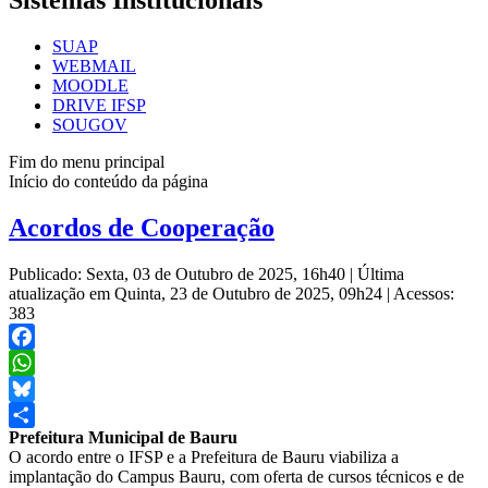
Sistemas Institucionais
SUAP
WEBMAIL
MOODLE
DRIVE IFSP
SOUGOV
Fim do menu principal
Início do conteúdo da página
Acordos de Cooperação
Publicado: Sexta, 03 de Outubro de 2025, 16h40
|
Última
atualização em Quinta, 23 de Outubro de 2025, 09h24
|
Acessos:
383
Facebook
WhatsApp
Bluesky
Prefeitura Municipal de Bauru
Share
O acordo entre o IFSP e a Prefeitura de Bauru viabiliza a
implantação do Campus Bauru, com oferta de cursos técnicos e de