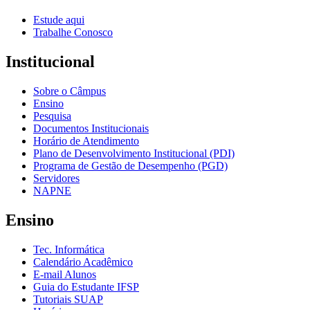
Estude aqui
Trabalhe Conosco
Institucional
Sobre o Câmpus
Ensino
Pesquisa
Documentos Institucionais
Horário de Atendimento
Plano de Desenvolvimento Institucional (PDI)
Programa de Gestão de Desempenho (PGD)
Servidores
NAPNE
Ensino
Tec. Informática
Calendário Acadêmico
E-mail Alunos
Guia do Estudante IFSP
Tutoriais SUAP