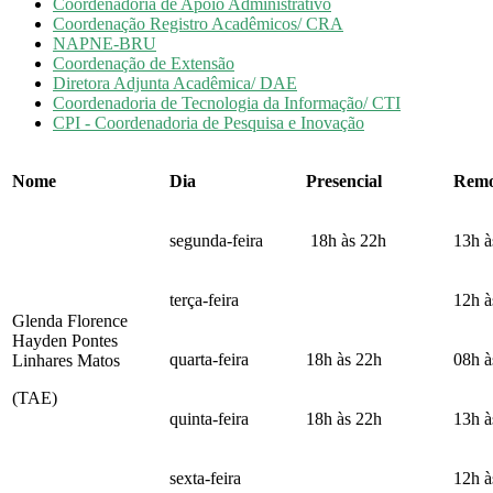
Coordenadoria de Apoio Administrativo
Coordenação Registro Acadêmicos/ CRA
NAPNE-BRU
Coordenação de Extensão
Diretora Adjunta Acadêmica/ DAE
Coordenadoria de Tecnologia da Informação/ CTI
CPI - Coordenadoria de Pesquisa e Inovação
Nome
Dia
Presencial
Remo
segunda-feira
18h às 22h
13h à
terça-feira
12h à
Glenda Florence
Hayden Pontes
quarta-feira
18h às 22h
08h 
Linhares Matos
(TAE)
quinta-feira
18h às 22h
13h 
sexta-feira
12h à