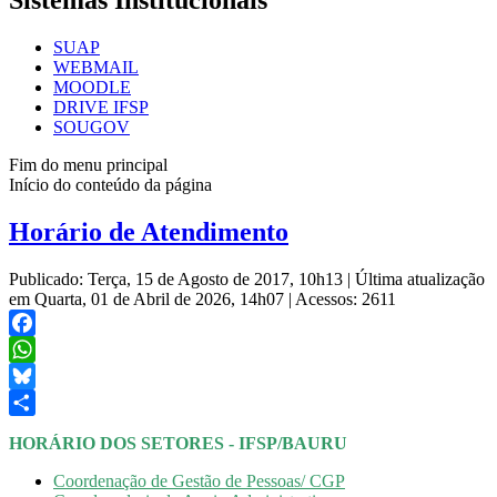
Sistemas Institucionais
SUAP
WEBMAIL
MOODLE
DRIVE IFSP
SOUGOV
Fim do menu principal
Início do conteúdo da página
Horário de Atendimento
Publicado: Terça, 15 de Agosto de 2017, 10h13
|
Última atualização
em Quarta, 01 de Abril de 2026, 14h07
|
Acessos: 2611
Facebook
WhatsApp
Bluesky
Share
HORÁRIO DOS SETORES - IFSP/BAURU
Coordenação de Gestão de Pessoas/ CGP