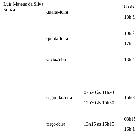
Luis Mateus da Silva
8h às
Souza
quarta-feira
13h à
10h à
quinta-feira
17h à
sexta-feira
13h à
07h30 às 11h30
segunda-feira
16h0
12h30 às 15h30
08h1
terça-feira
13h15 às 15h15
16h à