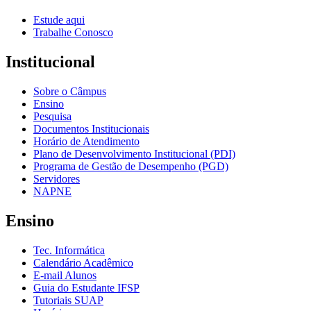
Estude aqui
Trabalhe Conosco
Institucional
Sobre o Câmpus
Ensino
Pesquisa
Documentos Institucionais
Horário de Atendimento
Plano de Desenvolvimento Institucional (PDI)
Programa de Gestão de Desempenho (PGD)
Servidores
NAPNE
Ensino
Tec. Informática
Calendário Acadêmico
E-mail Alunos
Guia do Estudante IFSP
Tutoriais SUAP