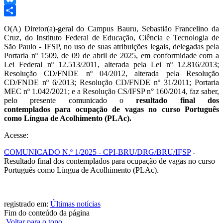
Bluesky
Share
O(A) Diretor(a)-geral do Campus Bauru, Sebastião Francelino da
Cruz, do Instituto Federal de Educação, Ciência e Tecnologia de
São Paulo - IFSP, no uso de suas atribuições legais, delegadas pela
Portaria nº 1509, de 09 de abril de 2025, em conformidade com a
Lei Federal nº 12.513/2011, alterada pela Lei nº 12.816/2013;
Resolução CD/FNDE nº 04/2012, alterada pela Resolução
CD/FNDE nº 6/2013; Resolução CD/FNDE nº 31/2011; Portaria
MEC nº 1.042/2021; e a Resolução CS/IFSP n° 160/2014, faz saber,
pelo presente comunicado o
resultado final dos
contemplados para ocupação de vagas no curso Português
como Língua de Acolhimento (PLAc).
Acesse:
COMUNICADO N.º 1/2025 - CPI-BRU/DRG/BRU/IFSP
-
Resultado final dos contemplados para ocupação de vagas no curso
Português como Língua de Acolhimento (PLAc).
registrado em:
Últimas notícias
Fim do conteúdo da página
Voltar para o topo