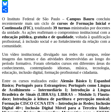
WhatsApp
Bluesky
Share
O Instituto Federal de São Paulo –
Campus Bauru
concluiu
recentemente mais um ciclo de
cursos de Formação Inicial e
Continuada (FIC)
, totalizando
39 turmas
ministradas por docentes
da unidade. As ações reafirmam o compromisso institucional com a
educação pública, gratuita e de qualidade
, voltada à qualificação
profissional, à inclusão social e ao fortalecimento da relação com a
comunidade.
Um vídeo institucional, divulgado nas redes do campus, reúne
imagens das turmas e das atividades desenvolvidas ao longo do
período formativo. Foram ofertados cursos em diferentes áreas do
conhecimento, contemplando idiomas, música, tecnologia,
educação, inclusão digital, formação profissional e cidadania.
Entre os cursos realizados estão:
Alemão Básico I; Espanhol
Básico; Português para Estrangeiros; Português como Língua
de Acolhimento – Intermediário I; Introdução à Língua
Brasileira de Sinais (LIBRAS); LIBRAS – Módulo 1; Flauta-
doce; Introdução à leitura de partitura e percepção musical;
Formação CISCO CCNA ITN – Introdução às Redes; Inclusão
Digital 40+; Inclusão Digital Móvel para a Terceira Idade;