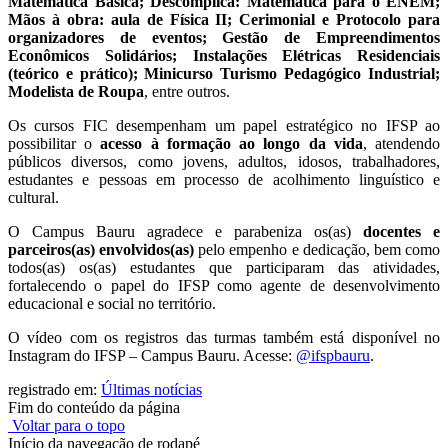
Matemática Básica; Descomplica: Matemática para o ENEM;
Mãos à obra: aula de Física II; Cerimonial e Protocolo para
organizadores de eventos; Gestão de Empreendimentos
Econômicos Solidários; Instalações Elétricas Residenciais
(teórico e prático); Minicurso Turismo Pedagógico Industrial;
Modelista de Roupa
, entre outros.
Os cursos FIC desempenham um papel estratégico no IFSP ao
possibilitar o
acesso à formação ao longo da vida
, atendendo
públicos diversos, como jovens, adultos, idosos, trabalhadores,
estudantes e pessoas em processo de acolhimento linguístico e
cultural.
O Campus Bauru agradece e parabeniza os(as)
docentes e
parceiros(as) envolvidos(as)
pelo empenho e dedicação, bem como
todos(as) os(as) estudantes que participaram das atividades,
fortalecendo o papel do IFSP como agente de desenvolvimento
educacional e social no território.
O vídeo com os registros das turmas também está disponível no
Instagram do IFSP – Campus Bauru. Acesse:
@ifspbauru
.
registrado em:
Últimas notícias
Fim do conteúdo da página
Voltar para o topo
Início da navegação de rodapé